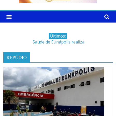
Últimos:
Saúde de Eunápolis realiza
campanha integrada: Agosto
Dourado e Lilás
REPÚDIO
Máfia das canetas
emagrecedoras na mira da
polícia
Faltam 10 dias para a
campanha começar pra valer
Ministro do STJ perde o cargo
por assédio sexual
Patrimônio de Neto Carletto
aumentou cerca de 5.600% em