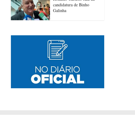
candidatura de Binho
Galinha