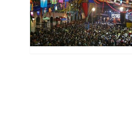
Saúde de Eunápolis realiza
campanha integrada: Agosto
Dourado e Lilás
Agosto Lilás combate a
violência contra a mulher