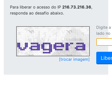
Para liberar o acesso
do IP
216.73.216.36
,
responda ao desafio abaixo.
Digite 
lado no
[trocar imagem]