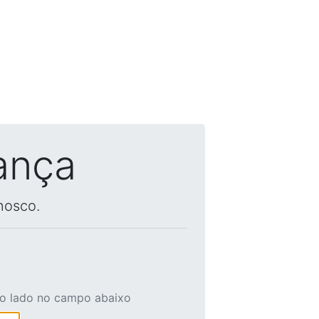
ança
nosco.
ao lado no campo abaixo