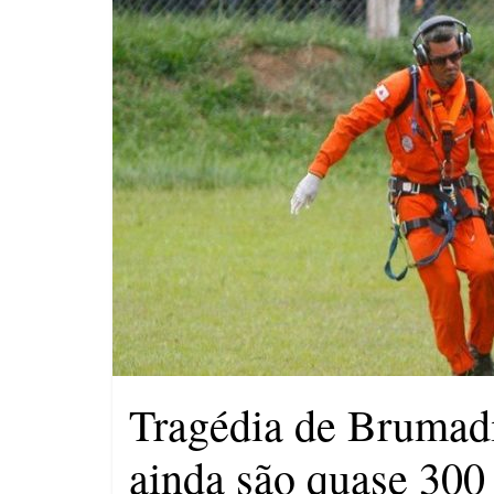
Saúde de Eunápolis realiza
campanha integrada: Agosto
Dourado e Lilás
Agosto Lilás combate a
violência contra a mulher
O patrimônio dos candidatos
Tragédia de Brumadi
ainda são quase 300