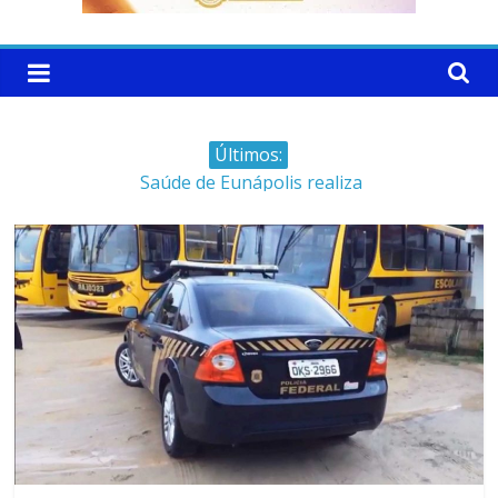
Últimos:
Saúde de Eunápolis realiza
campanha integrada: Agosto
Dourado e Lilás
Máfia das canetas
emagrecedoras na mira da
polícia
Faltam 10 dias para a
campanha começar pra valer
Ministro do STJ perde o cargo
por assédio sexual
Patrimônio de Neto Carletto
aumentou cerca de 5.600% em