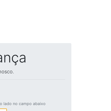
ança
nosco.
ao lado no campo abaixo