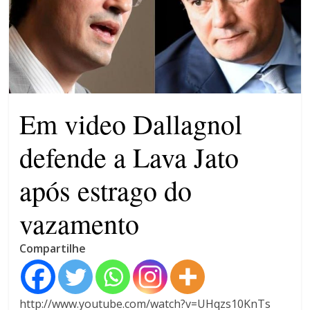
violência contra a mulher
O patrimônio dos candidatos
CNJ acaba com aposentadoria
compulsória como punição
máxima para magistrados
Em video Dallagnol
defende a Lava Jato
após estrago do
vazamento
Compartilhe
http://www.youtube.com/watch?v=UHqzs10KnTs