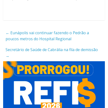
←
Eunápolis vai continuar fazendo o Pedrão a
poucos metros do Hospital Regional
Secretário de Saúde de Cabrália na fila de demissão
→