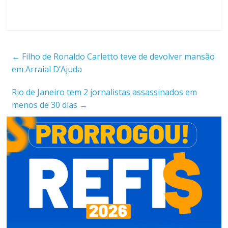
←
Filho de Ronaldo Carletto teve de devolver mansão
em Arraial D’Ajuda
Rio de Janeiro tem 2 jornalistas assassinados em
menos de 30 dias
→