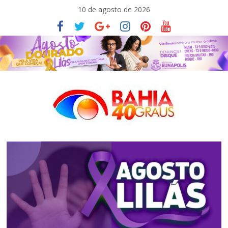
Pular
10 de agosto de 2026
para
o
conteúdo
Bahia40graus
Notícias
de
política,
meio