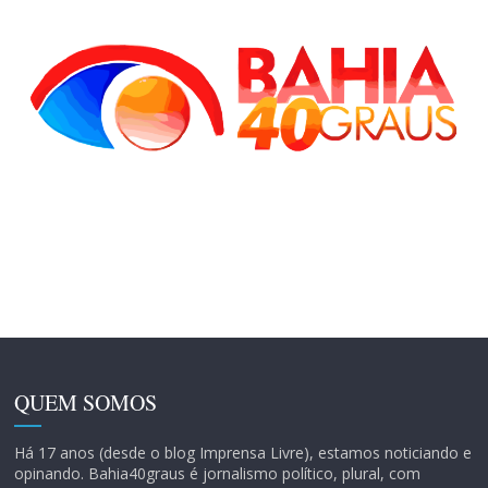
QUEM SOMOS
Há 17 anos (desde o blog Imprensa Livre), estamos noticiando e
opinando. Bahia40graus é jornalismo político, plural, com