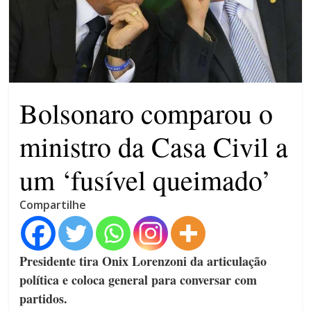
patrimônio 10.400% maior que
em 2022
Máfia das canetas
emagrecedoras na mira da
polícia
Bolsonaro comparou o
ministro da Casa Civil a
um ‘fusível queimado’
Compartilhe
Presidente tira Onix Lorenzoni da articulação
política e coloca general para conversar com
partidos.