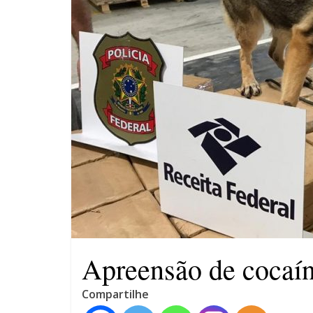
Saúde de Eunápolis realiza
campanha integrada: Agosto
Dourado e Lilás
Agosto Lilás combate a
violência contra a mulher
Apreensão de cocaín
Compartilhe