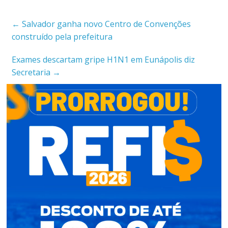
←
Salvador ganha novo Centro de Convenções
construído pela prefeitura
Exames descartam gripe H1N1 em Eunápolis diz
Secretaria
→