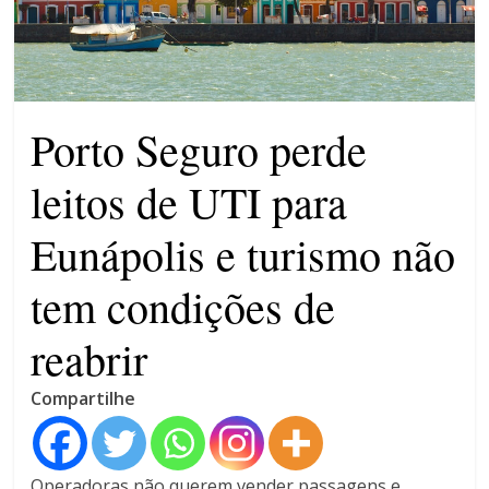
encontro em Porto Seguro
TCM-BA multa prefeito e
secretária de Prado
Porto Seguro perde
leitos de UTI para
Eunápolis e turismo não
tem condições de
reabrir
Compartilhe
Operadoras não querem vender passagens e