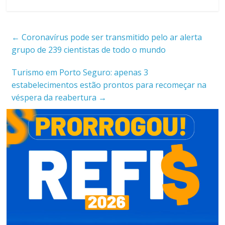
←
Coronavírus pode ser transmitido pelo ar alerta
grupo de 239 cientistas de todo o mundo
Turismo em Porto Seguro: apenas 3
estabelecimentos estão prontos para recomeçar na
véspera da reabertura
→