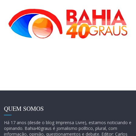
QUEM SOMOS
Há 17 anos (desde o blog Imprensa Livre), estamos noticiando e
opinando. Bahia40graus é jornalismo político, plural, com
informação, opinião, questionamentos e debate. Editor: Carlos