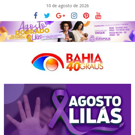
Pular
10 de agosto de 2026
para
o
conteúdo
Bahia40graus
Notícias
de
política,
meio