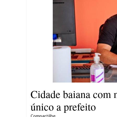
Saúde de Eunápolis realiza
campanha integrada: Agosto
Dourado e Lilás
Agosto Lilás combate a
violência contra a mulher
Cidade baiana com m
único a prefeito
Compartilhe