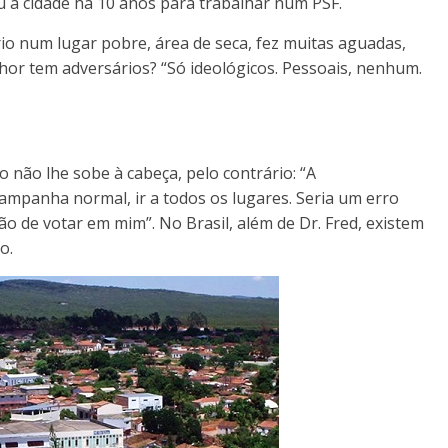
u à cidade há 10 anos para trabalhar num PSF.
io num lugar pobre, área de seca, fez muitas aguadas,
nhor tem adversários? “Só ideológicos. Pessoais, nenhum.
o não lhe sobe à cabeça, pelo contrário: “A
ampanha normal, ir a todos os lugares. Seria um erro
o de votar em mim”. No Brasil, além de Dr. Fred, existem
o.