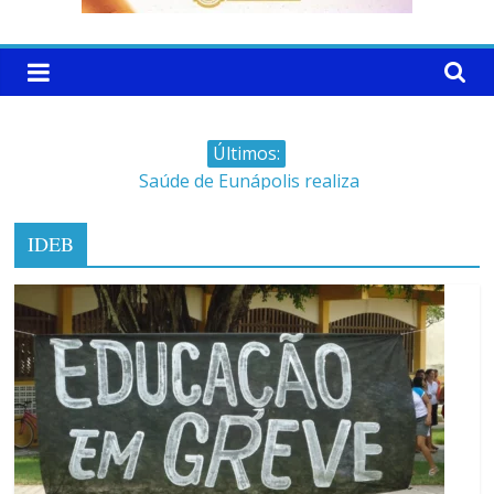
Últimos:
Saúde de Eunápolis realiza
campanha integrada: Agosto
Dourado e Lilás
IDEB
Máfia das canetas
emagrecedoras na mira da
polícia
Faltam 10 dias para a
campanha começar pra valer
Ministro do STJ perde o cargo
por assédio sexual
Patrimônio de Neto Carletto
aumentou cerca de 5.600% em