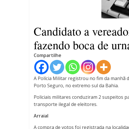
Saúde de Eunápolis realiza
campanha integrada: Agosto
Dourado e Lilás
Agosto Lilás combate a
Candidato a vereado
violência contra a mulher
fazendo boca de urn
Compartilhe
A Polícia Militar registrou no fim da manhã
Porto Seguro, no extremo sul da Bahia.
Policiais militares conduziram 2 suspeitos p
transporte ilegal de eleitores.
Arraial
A compra de votos foi registrada na localid