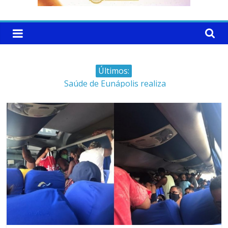
Últimos:
Saúde de Eunápolis realiza
campanha integrada: Agosto
Dourado e Lilás
Máfia das canetas
emagrecedoras na mira da
polícia
Faltam 10 dias para a
campanha começar pra valer
Ministro do STJ perde o cargo
por assédio sexual
Patrimônio de Neto Carletto
aumentou cerca de 5.600% em