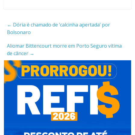
←
Dória é chamado de ‘calcinha apertada’ por
Bolsonaro
Aliomar Bittencourt morre em Porto Seguro vítima
de câncer
→