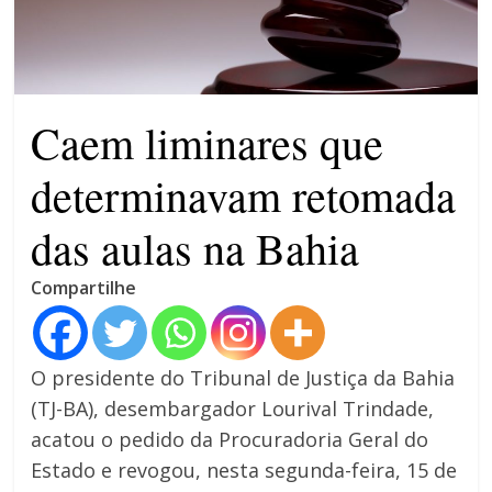
patrimônio 10.400% maior que
em 2022
Máfia das canetas
emagrecedoras na mira da
polícia
Caem liminares que
determinavam retomada
das aulas na Bahia
Compartilhe
O presidente do Tribunal de Justiça da Bahia
(TJ-BA), desembargador Lourival Trindade,
acatou o pedido da Procuradoria Geral do
Estado e revogou, nesta segunda-feira, 15 de