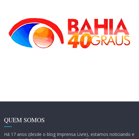
QUEM SOMOS
Há 17 anos (desde o blog Imprensa Livre), estamos noticiando e