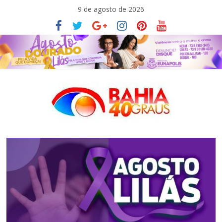
Pular
9 de agosto de 2026
para
o
conteúdo
Bahia40graus
Notícias
de
política,
meio