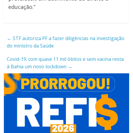
educação.”
←
STF autoriza PF a fazer diligências na investigação
do ministro da Saúde
Covid-19: com quase 11 mil óbitos e sem vacina resta
à Bahia um novo lockdown
→