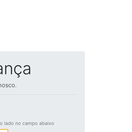
ança
nosco.
ao lado no campo abaixo