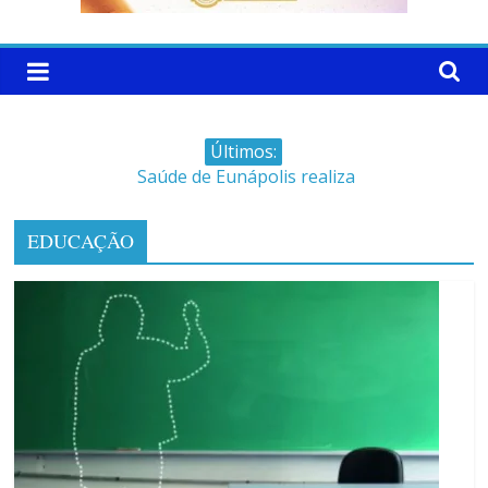
Últimos:
Saúde de Eunápolis realiza
campanha integrada: Agosto
Dourado e Lilás
EDUCAÇÃO
Máfia das canetas
emagrecedoras na mira da
polícia
Faltam 10 dias para a
campanha começar pra valer
Ministro do STJ perde o cargo
por assédio sexual
Patrimônio de Neto Carletto
aumentou cerca de 5.600% em