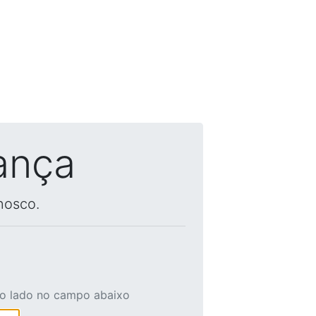
ança
nosco.
ao lado no campo abaixo