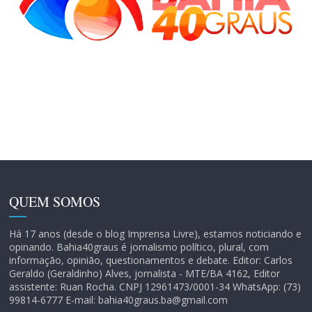
QUEM SOMOS
Há 17 anos (desde o blog Imprensa Livre), estamos noticiando e
opinando. Bahia40graus é jornalismo político, plural, com
informação, opinião, questionamentos e debate. Editor: Carlos
Geraldo (Geraldinho) Alves, jornalista - MTE/BA 4162, Editor
assistente: Ruan Rocha. CNPJ 12961473/0001-34 WhatsApp: (73)
99814-6777 E-mail: bahia40graus.ba@gmail.com