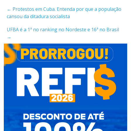
←
Protestos em Cuba. Entenda por que a população
cansou da ditadura socialista
UFBA é a 1ª no ranking no Nordeste e 16ª no Brasil
→