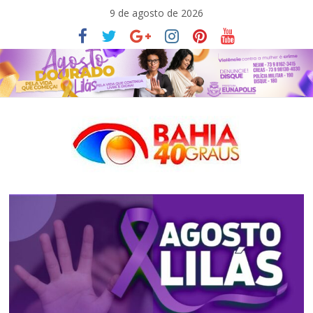
Pular
9 de agosto de 2026
para
o
conteúdo
Bahia40graus
Notícias
de
política,
meio