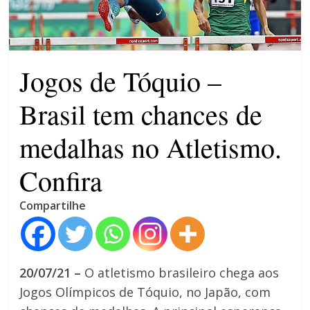
patrimônio 10.400% maior que
em 2022
Máfia das canetas
emagrecedoras na mira da
Jogos de Tóquio –
polícia
Brasil tem chances de
medalhas no Atletismo.
Confira
Compartilhe
20/07/21 –
O atletismo brasileiro chega aos
Jogos Olímpicos de Tóquio, no Japão, com