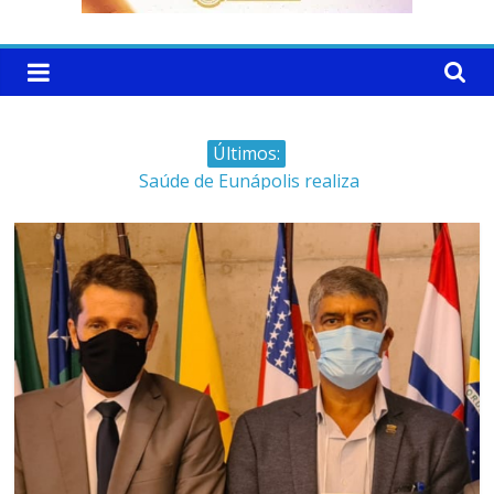
Últimos:
Saúde de Eunápolis realiza
campanha integrada: Agosto
Dourado e Lilás
Máfia das canetas
emagrecedoras na mira da
polícia
Faltam 10 dias para a
campanha começar pra valer
Ministro do STJ perde o cargo
por assédio sexual
Patrimônio de Neto Carletto
aumentou cerca de 5.600% em