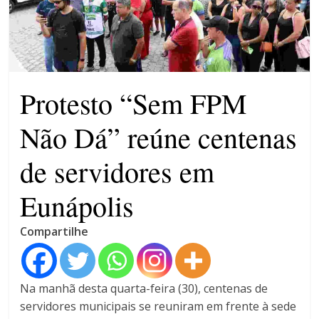
máxima para magistrados
Ministro do STF André
Mendonça precisa explicar
dúvidas no ar
Protesto “Sem FPM
Não Dá” reúne centenas
de servidores em
Eunápolis
Compartilhe
Na manhã desta quarta-feira (30), centenas de
servidores municipais se reuniram em frente à sede