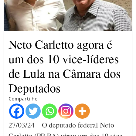
campanha integrada: Agosto
Dourado e Lilás
Agosto Lilás combate a
violência contra a mulher
O patrimônio dos candidatos
Neto Carletto agora é
um dos 10 vice-líderes
de Lula na Câmara dos
Deputados
Compartilhe
27/03/24 – O deputado federal Neto
Carletto (PP-BA) virou um dos 10 vice-