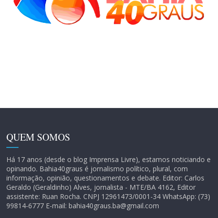
QUEM SOMOS
Há 17 anos (desde o blog Imprensa Livre), estamos noticiando e
opinando. Bahia40graus é jornalismo político, plural, com
informação, opinião, questionamentos e debate. Editor: Carlos
Geraldo (Geraldinho) Alves, jornalista - MTE/BA 4162, Editor
assistente: Ruan Rocha. CNPJ 12961473/0001-34 WhatsApp: (73)
99814-6777 E-mail: bahia40graus.ba@gmail.com