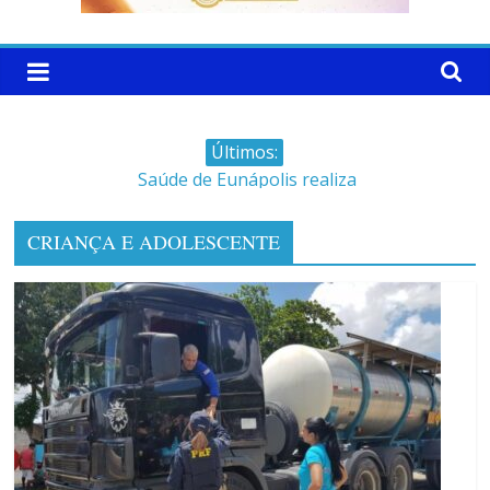
Últimos:
Saúde de Eunápolis realiza
campanha integrada: Agosto
Dourado e Lilás
CRIANÇA E ADOLESCENTE
Máfia das canetas
emagrecedoras na mira da
polícia
Faltam 10 dias para a
campanha começar pra valer
Ministro do STJ perde o cargo
por assédio sexual
Patrimônio de Neto Carletto
aumentou cerca de 5.600% em