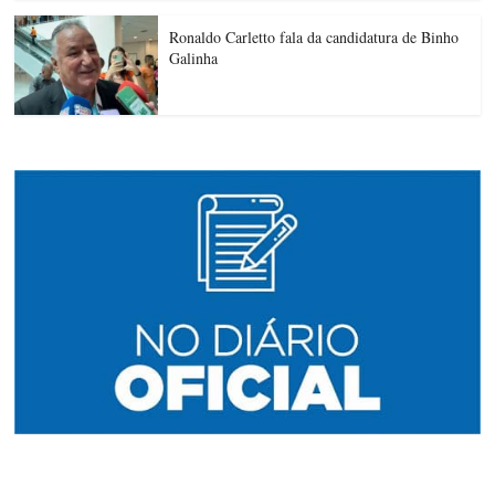
Ronaldo Carletto fala da candidatura de Binho
Galinha