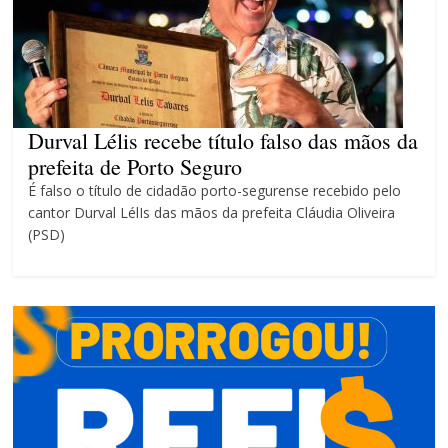
violência contra a mulher
O patrimônio dos candidatos
CNJ acaba com aposentadoria
compulsória como punição
máxima para magistrados
Durval Lélis recebe título falso das mãos da
prefeita de Porto Seguro
É falso o título de cidadão porto-segurense recebido pelo
cantor Durval LélIs das mãos da prefeita Cláudia Oliveira
(PSD)