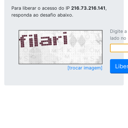
Para liberar o acesso
do IP
216.73.216.141
,
responda ao desafio abaixo.
Digite 
lado no
[trocar imagem]