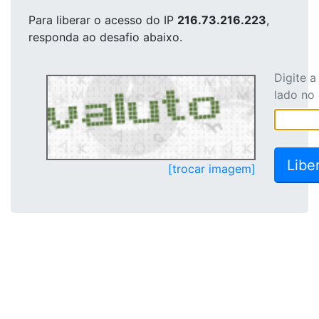
Para liberar o acesso
do IP
216.73.216.223
,
responda ao desafio abaixo.
Digite 
lado no
[trocar imagem]