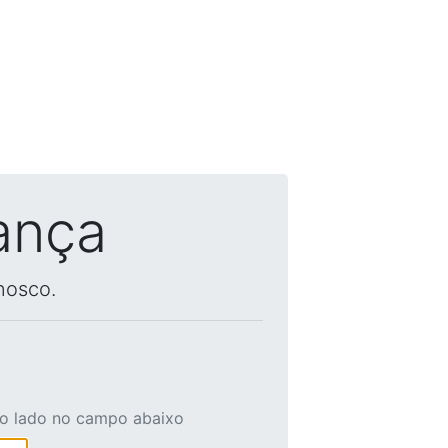
ança
nosco.
ao lado no campo abaixo