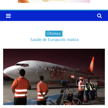
Últimos:
Saúde de Eunápolis realiza
campanha integrada: Agosto
Dourado e Lilás
Máfia das canetas
emagrecedoras na mira da
polícia
Faltam 10 dias para a
campanha começar pra valer
Ministro do STJ perde o cargo
por assédio sexual
Patrimônio de Neto Carletto
aumentou cerca de 5.600% em