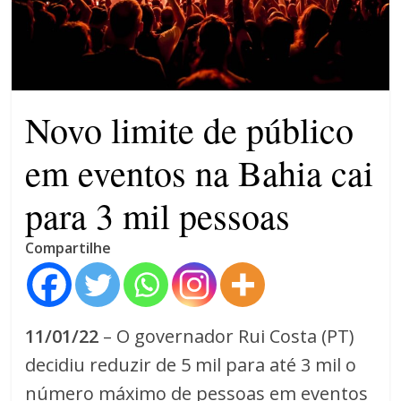
violência contra a mulher
O patrimônio dos candidatos
CNJ acaba com aposentadoria
compulsória como punição
máxima para magistrados
Novo limite de público
em eventos na Bahia cai
para 3 mil pessoas
Compartilhe
11/01/22
– O governador Rui Costa (PT)
decidiu reduzir de 5 mil para até 3 mil o
número máximo de pessoas em eventos