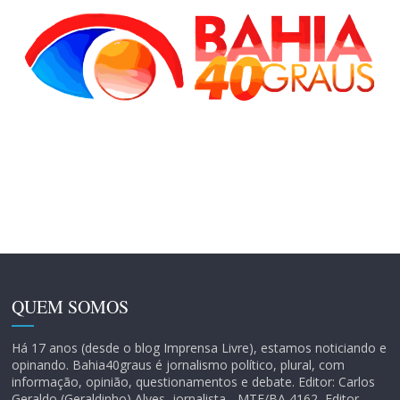
QUEM SOMOS
Há 17 anos (desde o blog Imprensa Livre), estamos noticiando e
opinando. Bahia40graus é jornalismo político, plural, com
informação, opinião, questionamentos e debate. Editor: Carlos
Geraldo (Geraldinho) Alves, jornalista - MTE/BA 4162, Editor