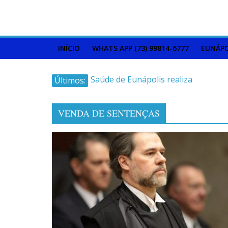
INÍCIO
WHATS APP (73) 99814-6777
EUNÁPO
Últimos:
Saúde de Eunápolis realiza
campanha integrada: Agosto
Dourado e Lilás
VENDA DE SENTENÇAS
Máfia das canetas
emagrecedoras na mira da
polícia
Faltam 10 dias para a
campanha começar pra valer
Ministro do STJ perde o cargo
por assédio sexual
Patrimônio de Neto Carletto
aumentou cerca de 5.600% em